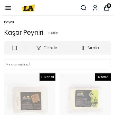
0
Peynir
Kaşar Peyniri
3
ürün
Filtrele
Sırala
Tükendi
Tükendi