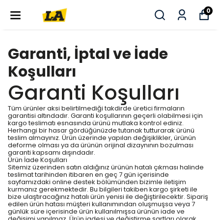
0
Garanti, İptal ve İade
Koşulları
Garanti Koşulları
Tüm ürünler aksi belirtilmediği takdirde üretici firmaların
garantisi altındadır. Garanti koşullarının geçerli olabilmesi için
kargo teslimatı esnasında ürünü mutlaka kontrol ediniz.
Herhangi bir hasar gördüğünüzde tutanak tutturarak ürünü
teslim almayınız. Ürün üzerinde yapılan değişiklikler, ürünün
deforme olması ya da ürünün orijinal dizaynının bozulması
garanti kapsamı dışındadır.
Ürün İade Koşulları
Sitemiz üzerinden satın aldığınız ürünün hatalı çıkması halinde
teslimat tarihinden itibaren en geç 7 gün içerisinde
sayfamızdaki online destek bölümünden bizimle iletişim
kurmanız gerekmektedir. Bu bilgileri takiben kargo şirketi ile
bize ulaştıracağınız hatalı ürün yenisi ile değiştirilecektir. Sipariş
edilen ürün hatası müşteri kullanımından oluşmuşsa veya 7
günlük süre içerisinde ürün kullanılmışsa ürünün iade ve
değişimi yapılmaz. Ürün iadesi ve değiştirme şartları olarak,