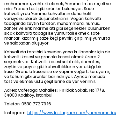
muhammara, zahterli ekmek, Yumma limon reçeli ve
mini French tost gibi ürünler bulunuyor. Sade
kahvaltıyı da Yumma kahvaltının daha hafif
versiyonu olarak düşünebilirsiniz. Vegan kahvaltı
tabağında zeytin tarator, muhammara, humus,
zahter ve erik marmelatı gibi seçenekler bulunurken
sıcak kahvaltı tabağı ise yumurtalı ekmek, sote
mantar, kızarmış taze keçi peyniri, çırpılmış yumurta
ve salatadan oluşuyor.
Kahvaltıda tercihini kaseden yana kullananlar için de
kahvaltı kasesi ve granola kasesi olmak üzere 2
seçenek var. Kahvaltı kasesi salatalık, domates,
zeytin ve peynir gibi kahvaltılıkların yer aldığı bir
kase. Granola kasesi ise ev yapımı yoğurt, kuruyemiş
ve tohum gibi ürünler barındırıyor. Ayrıca menüde
tost ve ekmek üstü çeşitlerine de yer verilmiş.
Adres: Caferağa Mahallesi, Fırıldak Sokak, No 17/B,
34000 Kadıköy, İstanbul
Telefon: 0530 772 79 16
Instagram:
https://www.instagram.com/yummamoda