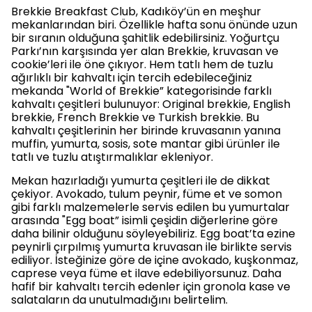
Brekkie Breakfast Club, Kadıköy’ün en meşhur
mekanlarından biri. Özellikle hafta sonu önünde uzun
bir sıranın olduğuna şahitlik edebilirsiniz. Yoğurtçu
Parkı’nın karşısında yer alan Brekkie, kruvasan ve
cookie’leri ile öne çıkıyor. Hem tatlı hem de tuzlu
ağırlıklı bir kahvaltı için tercih edebileceğiniz
mekanda "World of Brekkie” kategorisinde farklı
kahvaltı çeşitleri bulunuyor: Original brekkie, English
brekkie, French Brekkie ve Turkish brekkie. Bu
kahvaltı çeşitlerinin her birinde kruvasanın yanına
muffin, yumurta, sosis, sote mantar gibi ürünler ile
tatlı ve tuzlu atıştırmalıklar ekleniyor.
Mekan hazırladığı yumurta çeşitleri ile de dikkat
çekiyor. Avokado, tulum peynir, füme et ve somon
gibi farklı malzemelerle servis edilen bu yumurtalar
arasında "Egg boat” isimli çeşidin diğerlerine göre
daha bilinir olduğunu söyleyebiliriz. Egg boat’ta ezine
peynirli çırpılmış yumurta kruvasan ile birlikte servis
ediliyor. İsteğinize göre de içine avokado, kuşkonmaz,
caprese veya füme et ilave edebiliyorsunuz. Daha
hafif bir kahvaltı tercih edenler için gronola kase ve
salataların da unutulmadığını belirtelim.