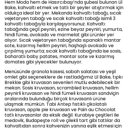
Hem Moda hem de Hasırcıbaşı’nda şubesi bulunan Lil
Bake, kahvaltı etmek ve tatlı bir şeyler atıştırmak için
oldukça ideal bir yer. Mekanda kahvaltı tabağı, sıcak
vejetaryen tabağı ve sıcak kahvaltı tabağı isimli 3
kahvaltı tabağıyla karşılaşıyorsunuz. Kahvaltı
tabağında çeçil peyniri, ezine beyaz peyniri, yumurta,
hindi füme, avokado ve marmelat gibi ürünler yer
alıyor. Sıcak vejetaryen tabağında ıspanaklı mantar
sote, kızarmış hellim peyniri, haşhaşlı avokado ve
çırpılmış yumurta; sıcak kahvaltı tabağında ise sosis,
baharatlı baby patates, mantar sote ve kızarmış
domates gibi yiyecekler bulunuyor.
Menüsünde granola kasesi, sabah salatası ve yeşil
omlet gibi seçeneklere de rastladığımız Lil Bake, tıpkı
Brekkie gibi kruvasan sevenleri mutlu edebilecek bir
mekan. Sosis kruvasan, scrambled kruvasan, hellim
peynirli kruvasan ve hindi fümeli kruvasan sandviçin
aralarında bulunduğu birçok kruvasanlı ürüne
ulaşmak mümkün. Tabi Antep fıstıklı çikolatalı
kruvasan, apple pie kruvasan ve Pain au Chocolat
tatlı kruvasanlar da eksik değil. Kurabiye çeşitleri ile
medovik, Budapeşte roll ve çilekli tart gibi tatlılar da
kahvaltıdan sonra kahvenizin yanına eşlik etmesi için