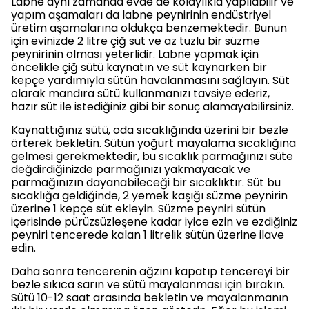
Labne aynı zamanda evde de kolaylıkla yapılabilir ve
yapım aşamaları da labne peynirinin endüstriyel
üretim aşamalarına oldukça benzemektedir. Bunun
için evinizde 2 litre çiğ süt ve az tuzlu bir süzme
peynirinin olması yeterlidir. Labne yapmak için
öncelikle çiğ sütü kaynatın ve süt kaynarken bir
kepçe yardımıyla sütün havalanmasını sağlayın. Süt
olarak mandıra sütü kullanmanızı tavsiye ederiz,
hazır süt ile istediğiniz gibi bir sonuç alamayabilirsiniz.
Kaynattığınız sütü, oda sıcaklığında üzerini bir bezle
örterek bekletin. Sütün yoğurt mayalama sıcaklığına
gelmesi gerekmektedir, bu sıcaklık parmağınızı süte
değdirdiğinizde parmağınızı yakmayacak ve
parmağınızın dayanabileceği bir sıcaklıktır. Süt bu
sıcaklığa geldiğinde, 2 yemek kaşığı süzme peynirin
üzerine 1 kepçe süt ekleyin. Süzme peyniri sütün
içerisinde pürüzsüzleşene kadar iyice ezin ve ezdiğiniz
peyniri tencerede kalan 1 litrelik sütün üzerine ilave
edin.
Daha sonra tencerenin ağzını kapatıp tencereyi bir
bezle sıkıca sarın ve sütü mayalanması için bırakın.
Sütü 10-12 saat arasında bekletin ve mayalanmanın