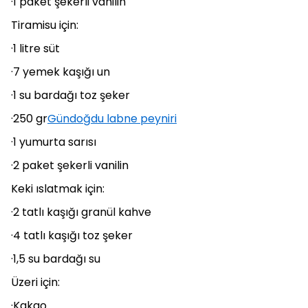
·1 paket şekerli vanilin
Tiramisu için:
·1 litre süt
·7 yemek kaşığı un
·1 su bardağı toz şeker
·250 gr
Gündoğdu labne peyniri
·1 yumurta sarısı
·2 paket şekerli vanilin
Keki ıslatmak için:
·2 tatlı kaşığı granül kahve
·4 tatlı kaşığı toz şeker
·1,5 su bardağı su
Üzeri için:
·Kakao