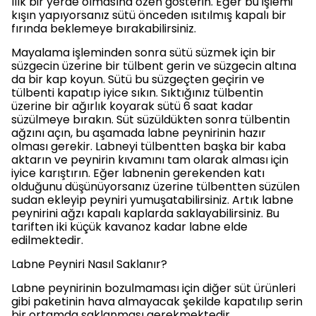
ılık bir yerde olmasına özen gösterin. Eğer bu işlemi
kışın yapıyorsanız sütü önceden ısıtılmış kapalı bir
fırında beklemeye bırakabilirsiniz.
Mayalama işleminden sonra sütü süzmek için bir
süzgecin üzerine bir tülbent gerin ve süzgecin altına
da bir kap koyun. Sütü bu süzgeçten geçirin ve
tülbenti kapatıp iyice sıkın. Sıktığınız tülbentin
üzerine bir ağırlık koyarak sütü 6 saat kadar
süzülmeye bırakın. Süt süzüldükten sonra tülbentin
ağzını açın, bu aşamada labne peynirinin hazır
olması gerekir. Labneyi tülbentten başka bir kaba
aktarın ve peynirin kıvamını tam olarak alması için
iyice karıştırın. Eğer labnenin gerekenden katı
olduğunu düşünüyorsanız üzerine tülbentten süzülen
sudan ekleyip peyniri yumuşatabilirsiniz. Artık labne
peynirini ağzı kapalı kaplarda saklayabilirsiniz. Bu
tariften iki küçük kavanoz kadar labne elde
edilmektedir.
Labne Peyniri Nasıl Saklanır?
Labne peynirinin bozulmaması için diğer süt ürünleri
gibi paketinin hava almayacak şekilde kapatılıp serin
bir ortamda saklanması gerekmektedir.