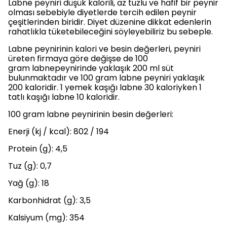
Labne peyniri düşük kalorili, az tuzlu ve hafif bir peynir
olması sebebiyle diyetlerde tercih edilen peynir
çeşitlerinden biridir. Diyet düzenine dikkat edenlerin
rahatlıkla tüketebileceğini söyleyebiliriz bu sebeple.
Labne peynirinin kalori ve besin değerleri, peyniri
üreten firmaya göre değişse de 100
gram labnepeynirinde yaklaşık 200 ml süt
bulunmaktadır ve 100 gram labne peyniri yaklaşık
200 kaloridir. 1 yemek kaşığı labne 30 kaloriyken 1
tatlı kaşığı labne 10 kaloridir.
100 gram labne peynirinin besin değerleri:
Enerji (kj / kcal): 802 / 194
Protein (g): 4,5
Tuz (g): 0,7
Yağ (g): 18
Karbonhidrat (g): 3,5
Kalsiyum (mg): 354