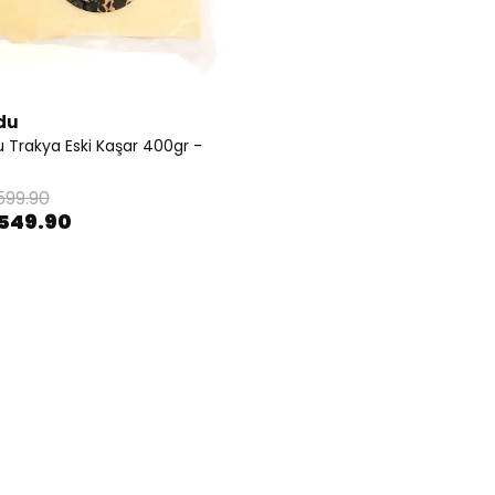
du
Trakya Eski Kaşar 400gr -
599.90
549.90