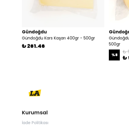
Gündoğdu
Gündoğ
Gündoğdu Kars Kaşarı 400gr - 500gr
Gündoğdu 
500gr
₺ 261.46
₺ 
%
8
₺ 
Kurumsal
İade Politikası