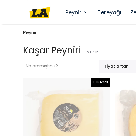
Peynir
Tereyağı
Ze
Peynir
Kaşar Peyniri
2
ürün
Fiyat artan
Tükendi