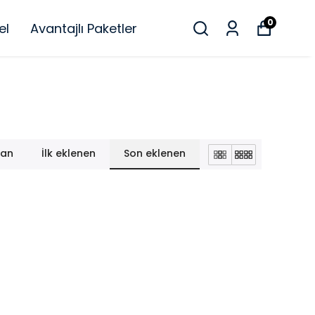
0
el
Avantajlı Paketler
lan
İlk eklenen
Son eklenen