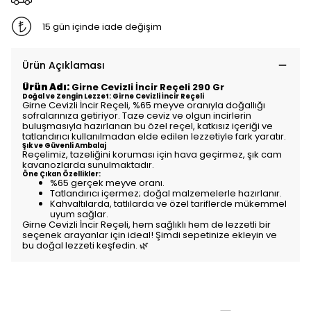
15 gün içinde iade değişim
Ürün Açıklaması
Ürün Adı:
Girne Cevizli İncir Reçeli 290 Gr
Doğal ve Zengin Lezzet: Girne Cevizli İncir Reçeli
Girne Cevizli İncir Reçeli, %65 meyve oranıyla doğallığı
sofralarınıza getiriyor. Taze ceviz ve olgun incirlerin
buluşmasıyla hazırlanan bu özel reçel, katkısız içeriği ve
tatlandırıcı kullanılmadan elde edilen lezzetiyle fark yaratır.
Şık ve Güvenli Ambalaj
Reçelimiz, tazeliğini koruması için hava geçirmez, şık cam
kavanozlarda sunulmaktadır.
Öne Çıkan Özellikler:
%65 gerçek meyve oranı.
Tatlandırıcı içermez; doğal malzemelerle hazırlanır.
Kahvaltılarda, tatlılarda ve özel tariflerde mükemmel
uyum sağlar.
Girne Cevizli İncir Reçeli, hem sağlıklı hem de lezzetli bir
seçenek arayanlar için ideal! Şimdi sepetinize ekleyin ve
bu doğal lezzeti keşfedin. 🌿