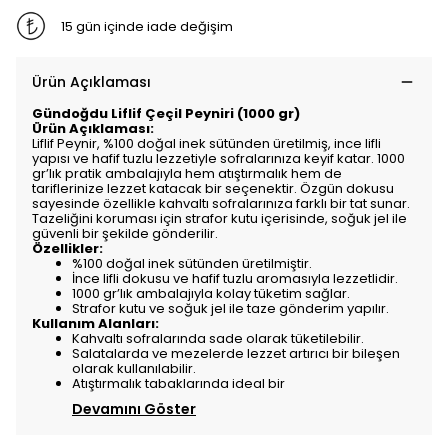
15 gün içinde iade değişim
Ürün Açıklaması
Gündoğdu Liflif Çeçil Peyniri (1000 gr)
Ürün Açıklaması:
Liflif Peynir, %100 doğal inek sütünden üretilmiş, ince lifli
yapısı ve hafif tuzlu lezzetiyle sofralarınıza keyif katar. 1000
gr’lık pratik ambalajıyla hem atıştırmalık hem de
tariflerinize lezzet katacak bir seçenektir. Özgün dokusu
sayesinde özellikle kahvaltı sofralarınıza farklı bir tat sunar.
Tazeliğini koruması için strafor kutu içerisinde, soğuk jel ile
güvenli bir şekilde gönderilir.
Özellikler:
%100 doğal inek sütünden üretilmiştir.
İnce lifli dokusu ve hafif tuzlu aromasıyla lezzetlidir.
1000 gr’lık ambalajıyla kolay tüketim sağlar.
Strafor kutu ve soğuk jel ile taze gönderim yapılır.
Kullanım Alanları:
Kahvaltı sofralarında sade olarak tüketilebilir.
Salatalarda ve mezelerde lezzet artırıcı bir bileşen
olarak kullanılabilir.
Atıştırmalık tabaklarında ideal bir
Devamını Göster