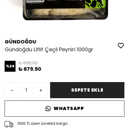
GÜNDOĞDU
Gündoğdu Liflif Çeçil Peyniri 1000gr
₺ 899.90
%
24
₺ 679.90
SEPETE EKLE
WHATSAPP
1000 TL üzeri ücretsiz kargo